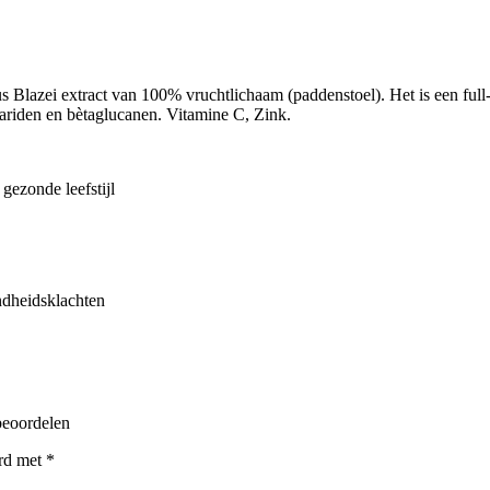
s Blazei extract van 100% vruchtlichaam (paddenstoel). Het is een ful
ariden en bètaglucanen. Vitamine C, Zink.
ezonde leefstijl
ndheidsklachten
beoordelen
erd met
*