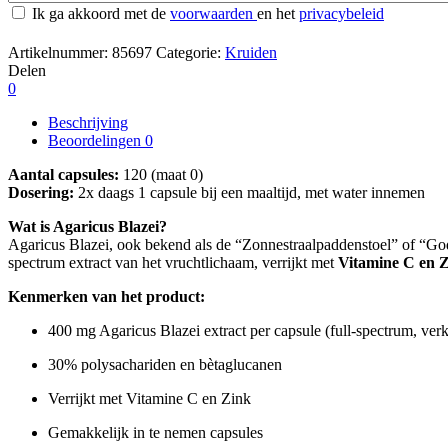
Ik ga akkoord met de
voorwaarden
en het
privacybeleid
Artikelnummer:
85697
Categorie:
Kruiden
Delen
0
Beschrijving
Beoordelingen
0
Aantal capsules:
120 (maat 0)
Dosering:
2x daags 1 capsule bij een maaltijd, met water innemen
Wat is Agaricus Blazei?
Agaricus Blazei, ook bekend als de “Zonnestraalpaddenstoel” of “Gode
spectrum extract van het vruchtlichaam, verrijkt met
Vitamine C en 
Kenmerken van het product:
400 mg Agaricus Blazei extract per capsule (full-spectrum, ver
30% polysachariden en bètaglucanen
Verrijkt met Vitamine C en Zink
Gemakkelijk in te nemen capsules