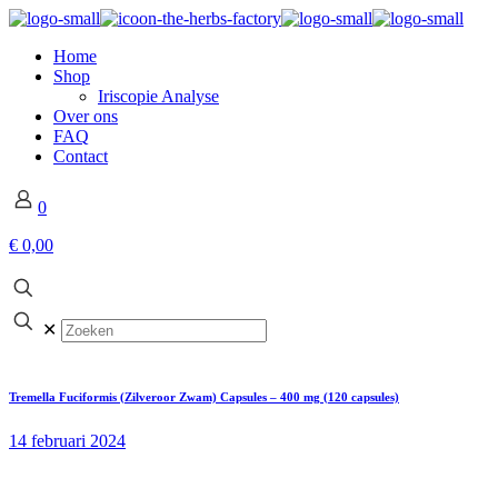
Home
Shop
Iriscopie Analyse
Over ons
FAQ
Contact
0
€ 0,00
✕
Tremella Fuciformis (Zilveroor Zwam) Capsules – 400 mg (120 capsules)
14 februari 2024